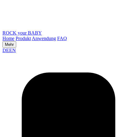
ROCK your BABY
Home
Produkt
Anwendung
FAQ
Mehr
DE
EN