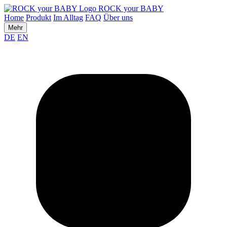
ROCK your BABY
Home
Produkt
Im Alltag
FAQ
Über uns
Mehr
DE
EN